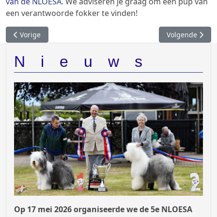
van de NLOESA.
We adviseren je graag om een pup van
een verantwoorde fokker te vinden!
Previous article: Pups verwacht
Next article: N
Vorige
Volgende
Nieuws
Op 17 mei 2026 organiseerde we de 5e NLOESA