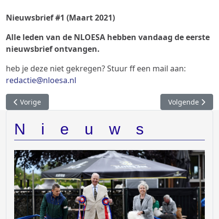
Nieuwsbrief #1 (Maart 2021)
Alle leden van de NLOESA hebben vandaag de eerste
nieuwsbrief ontvangen.
heb je deze niet gekregen? Stuur ff een mail aan:
redactie@nloesa.nl
Previous article: Pups geboren
Next article: O
Vorige
Volgende
Nieuws