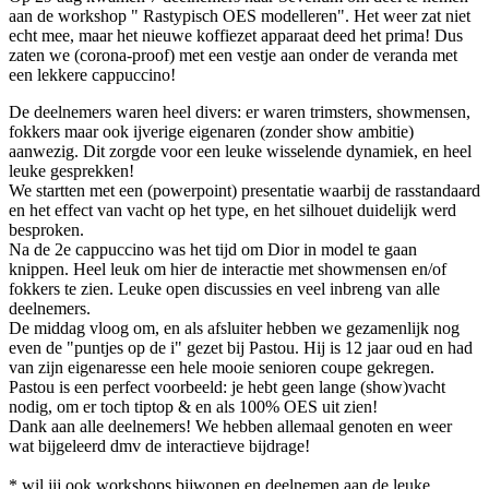
aan de workshop " Rastypisch OES modelleren". Het weer zat niet
echt mee, maar het nieuwe koffiezet apparaat deed het prima! Dus
zaten we (corona-proof) met een vestje aan onder de veranda met
een lekkere cappuccino!
De deelnemers waren heel divers: er waren trimsters, showmensen,
fokkers maar ook ijverige eigenaren (zonder show ambitie)
aanwezig. Dit zorgde voor een leuke wisselende dynamiek, en heel
leuke gesprekken!
We startten met een (powerpoint) presentatie waarbij de rasstandaard
en het effect van vacht op het type, en het silhouet duidelijk werd
besproken.
Na de 2e cappuccino was het tijd om Dior in model te gaan
knippen. Heel leuk om hier de interactie met showmensen en/of
fokkers te zien. Leuke open discussies en veel inbreng van alle
deelnemers.
De middag vloog om, en als afsluiter hebben we gezamenlijk nog
even de "puntjes op de i" gezet bij Pastou. Hij is 12 jaar oud en had
van zijn eigenaresse een hele mooie senioren coupe gekregen.
Pastou is een perfect voorbeeld: je hebt geen lange (show)vacht
nodig, om er toch tiptop & en als 100% OES uit zien!
Dank aan alle deelnemers! We hebben allemaal genoten en weer
wat bijgeleerd dmv de interactieve bijdrage!
* wil jij ook workshops bijwonen en deelnemen aan de leuke