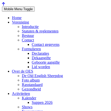
Mobile Menu Toggle
Home
Vereniging
Introductie
Statuten & reglementen
Bestuur
Contact
Contact gegevens
Formulieren
Declaraties
Dekaangifte
Geboorte aangifte
Lid worden
Over de OES
De Old English Sheepdog
Foto album
Rasstandaard
Gezondheid
Activiteiten
Kalender
Suppen 2026
Shows