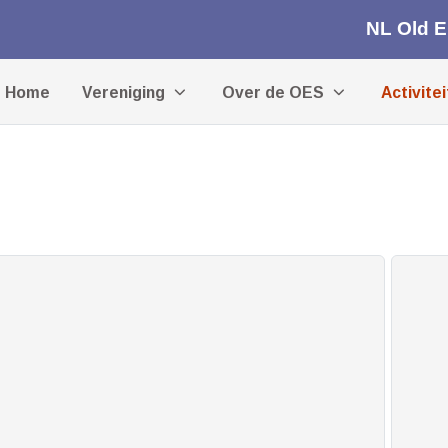
NL Old 
Home
Vereniging
Over de OES
Activite