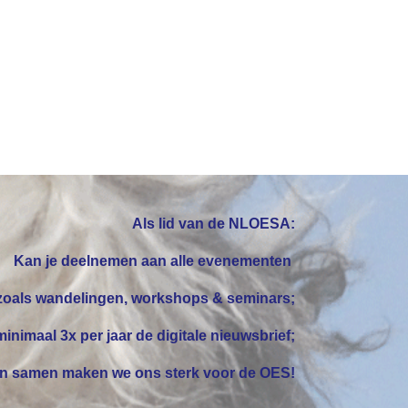
Als lid van de NLOESA:
Kan je
deelnemen
aan alle evenementen
zoals wandelingen, workshops & seminars;
inimaal 3x per jaar de digitale nieuwsbrief;
 en samen maken
we ons sterk
voor de OES!