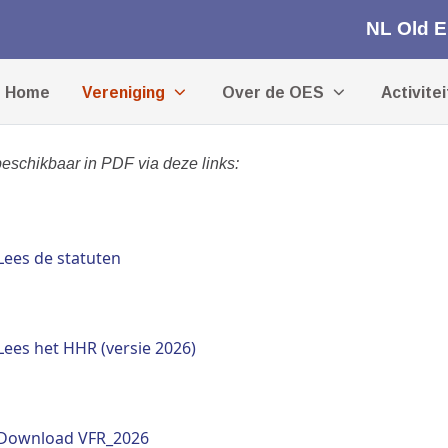
NL Old 
Home
Vereniging
Over de OES
Activite
schikbaar in PDF via deze links:
Lees de statuten
Lees het HHR (versie 2026)
Download VFR_2026