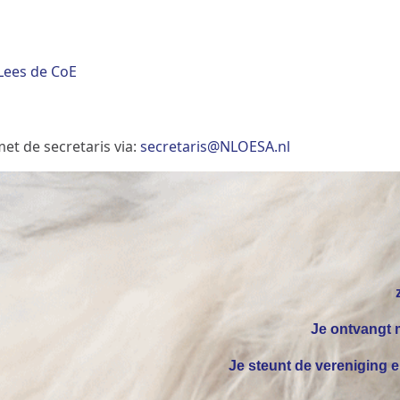
Lees de CoE
t de secretaris via:
secretaris@NLOESA.nl
Je ontvangt m
Je steunt de vereniging